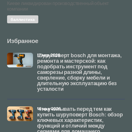
Киеве ликвидирован производственный объект
компании
баллистика
Избранное
17 мар 2026
Шуруповерт bosch для монтажа,
ремонта и мастерской: как
подобрать инструмент под
саморезы разной длины,
сверление, сборку мебели и
длительную эксплуатацию без
усталости
16 мар 2026
Что учитывать перед тем как
купить шуруповерт Bosch: обзор
ключевых характеристик,
функций и отличий между
сериями для домашнего