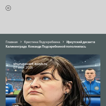
shurupovert-bosh.ru
Bosch
шуруповерт
GSR 12V-15
сборка мебели
Капитальный ремонт
Главная
Кристина Подскребкина
Иркутский десант в
Калининграде. Команда Подскребкиной пополнилась
shurupovert-bosh.ru
07 июл 2026