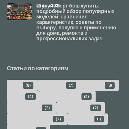
24 фев 2026
Шуруповерт бош купить:
подробный обзор популярных
моделей, сравнение
характеристик, советы по
выбору, покупке и применению
для дома, ремонта и
профессиональных задач
Статьи по категориям
Bosch
(8)
шуруповерт
(7)
GSR 12V-15
(3)
ремонт
(2)
шуруповерт Bosch
(2)
Строительство
(2)
сборка мебели
(2)
Капитальный ремонт
(2)
GSR 18V-110
(1)