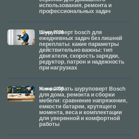
использования, ремонта и
профессиональных задач
15 мар 2026
Шуруповерт bosch для
ежедневных задач без лишней
переплаты: какие параметры
действительно важны: тип
двигателя, скорость зарядки,
редуктор, патрон и надежность
при нагрузках
14 мар 2026
Как выбрать шуруповерт Bosch
для дома, ремонта и сборки
мебели: сравнение напряжения,
емкости батареи, крутящего
момента, веса и комплектации
для уверенной и комфортной
работы